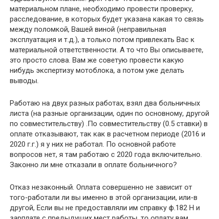
материальном плане, необходимо провести проверку,
расследование, в которых будет указана какая то связь
между поломкой, Вашей виной (неправильная
эксплуатация и т.д.), а только потом привлекать Вас к
материальной ответственности. А то что Вы описываете,
это просто слова. Вам же советую провести какую
нибудь экспертизу мотоблока, а потом уже делать
выводы.
Работаю на двух разных работах, взял два больничных
листа (на разные организации, один по основному, другой
по совместительству) .По совместительству (0.5 ставки) в
оплате отказывают, так как в расчетном периоде (2016 и
2020 г.г.) я у них не работал. По основной работе
вопросов нет, я там работаю с 2020 года включительно.
Законно ли мне отказали в оплате больничного?
Отказ незаконный. Оплата совершенно не зависит от
того-работали ли вы именно в этой организации, или-в
другой, Если вы не предоставляли им справку ф.182 Н и
зарплате с предыдущих мест работы, то оплату вам