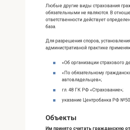
Любые другие виды страхования граж
обязательными не являются. В отнош
ответственности действует определе
база.
Для разрешения споров, установления
административной практике применя
«Об организации страхового де
«По обязательному гражданск
автовладельцев»;
гл. 48 ГК РФ «Страхование»;
указание Центробанка РФ №5
Объекты
Им принято считать гражданскую о