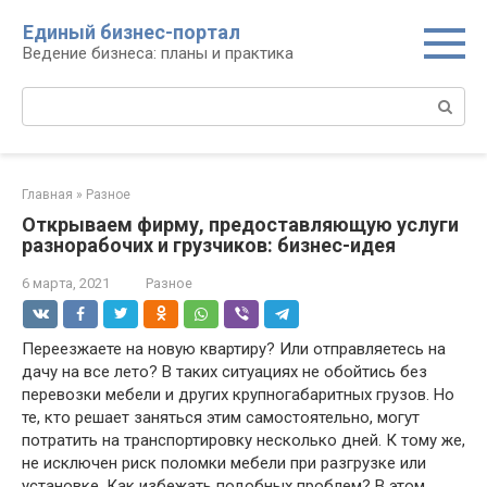
Перейти
Единый бизнес-портал
к
Ведение бизнеса: планы и практика
контенту
Поиск:
Главная
»
Разное
Открываем фирму, предоставляющую услуги
разнорабочих и грузчиков: бизнес-идея
6 марта, 2021
Разное
Переезжаете на новую квартиру? Или отправляетесь на
дачу на все лето? В таких ситуациях не обойтись без
перевозки мебели и других крупногабаритных грузов. Но
те, кто решает заняться этим самостоятельно, могут
потратить на транспортировку несколько дней. К тому же,
не исключен риск поломки мебели при разгрузке или
установке. Как избежать подобных проблем? В этом